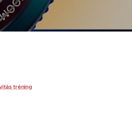
vitás tréning