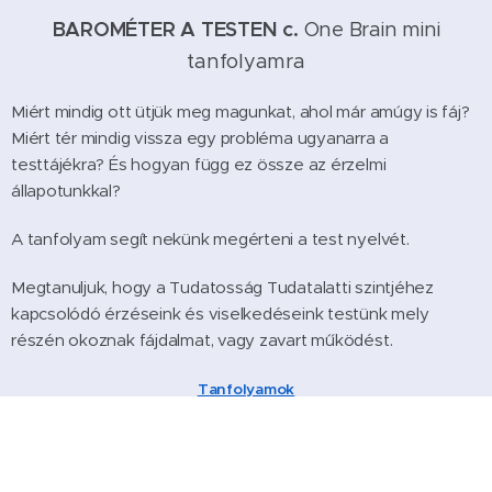
BAROMÉTER A TESTEN
c.
One Brain mini
tanfolyamra
Miért mindig ott ütjük meg magunkat, ahol már amúgy is fáj?
Miért tér mindig vissza egy probléma ugyanarra a
testtájékra? És hogyan függ ez össze az érzelmi
állapotunkkal?
A tanfolyam segít nekünk megérteni a test nyelvét.
Megtanuljuk, hogy a Tudatosság Tudatalatti szintjéhez
kapcsolódó érzéseink és viselkedéseink testünk mely
részén okoznak fájdalmat, vagy zavart működést.
Tanfolyamok
Aktuális programok