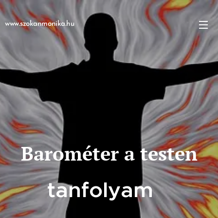
www.szokanmonika.hu
Barométer a testen
tanfolyam