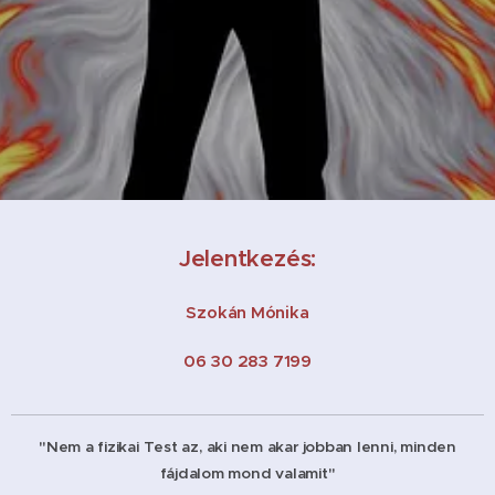
Jelentkezés:
Szokán Mónika
06 30 283 7199
"Nem a fizikai Test az, aki nem akar jobban lenni, minden
fájdalom mond valamit"