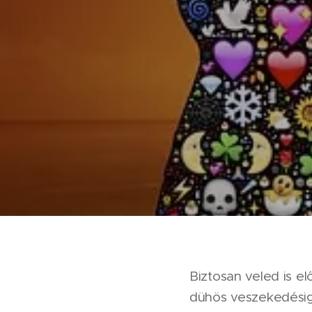
Biztosan veled is e
dühös veszekedésig f