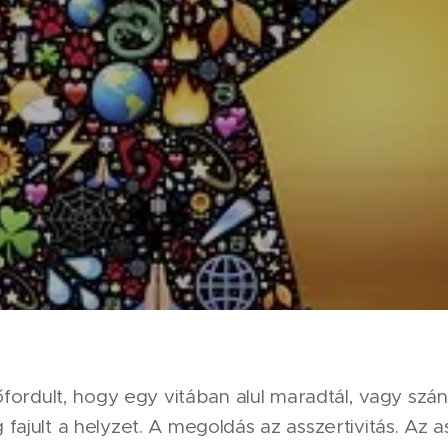
lőfordult, hogy egy vitában alul maradtál, vagy szá
ajult a helyzet. A megoldás az asszertivitás. Az as