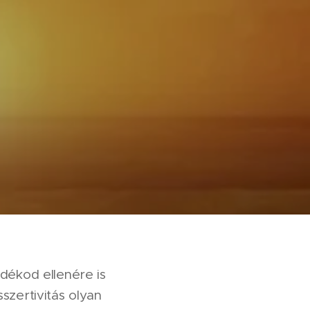
ndékod ellenére is
szertivitás olyan