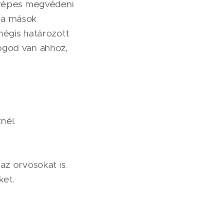
n képes megvédeni
tja mások
 mégis határozott
 Jogod van ahhoz,
nél.
az orvosokat is.
ket.