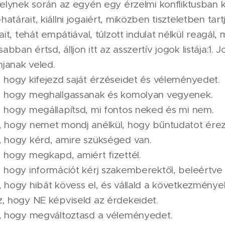
 melynek során az egyén egy érzelmi konfliktusba
tárait, kiállni jogaiért, miközben tiszteletben tar
ait, tehát empátiával, túlzott indulat nélkül reagál,
ban értsd, álljon itt az asszertív jogok listája:1.
njanak veled.
 hogy kifejezd saját érzéseidet és véleményedet.
, hogy meghallgassanak és komolyan vegyenek.
 hogy megállapítsd, mi fontos neked és mi nem.
, hogy nemet mondj anélkül, hogy bűntudatot érez
, hogy kérd, amire szükséged van.
 hogy megkapd, amiért fizettél.
 hogy információt kérj szakemberektől, beleértve 
 hogy hibát kövess el, és vállald a következménye
, hogy NE képviseld az érdekeidet.
z, hogy megváltoztasd a véleményedet.