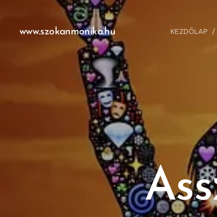
www.szokanmonika.hu
KEZDŐLAP
Ass