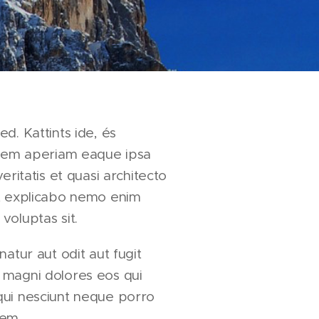
d. Kattints ide, és
 Rem aperiam eaque ipsa
eritatis et quasi architecto
nt explicabo nemo enim
voluptas sit.
natur aut odit aut fugit
 magni dolores eos qui
qui nesciunt neque porro
rem.