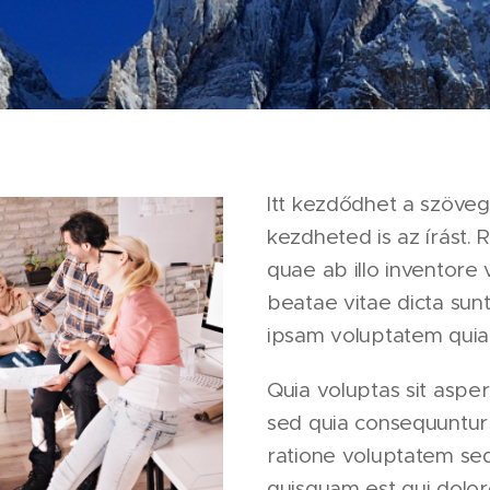
Itt kezdődhet a szövege
kezdheted is az írást.
quae ab illo inventore v
beatae vitae dicta su
ipsam voluptatem quia 
Quia voluptas sit asper
sed quia consequuntur
ratione voluptatem se
quisquam est qui dolo