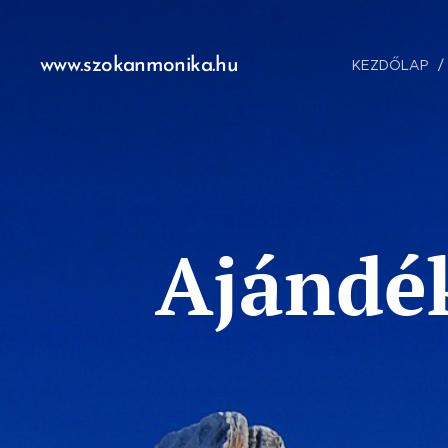
www.szokanmonika.hu
KEZDŐLAP
Ajándék