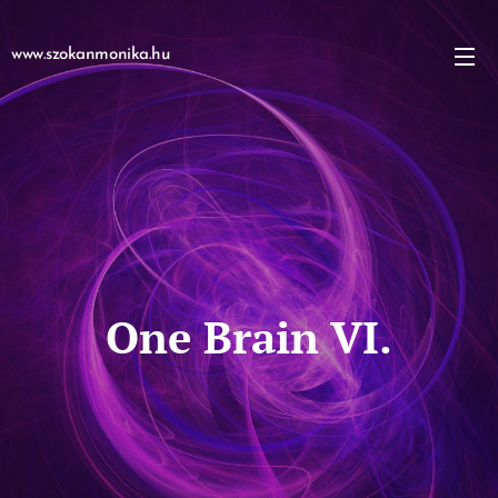
www.szokanmonika.hu
One Brain VI.