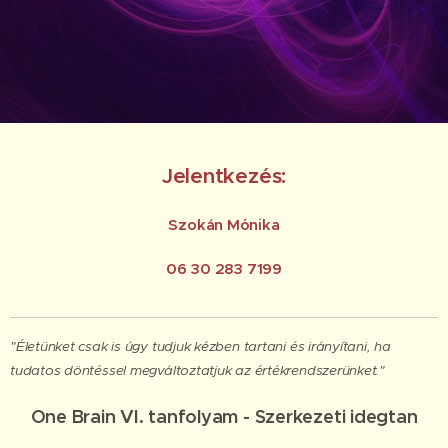
Jelentkezés:
Szokán Mónika
06 30 283 7199
"Életünket csak is úgy tudjuk kézben tartani és irányítani, ha
tudatos döntéssel megváltoztatjuk az értékrendszerünket."
One Brain VI. tanfolyam
- Szerkezeti idegtan