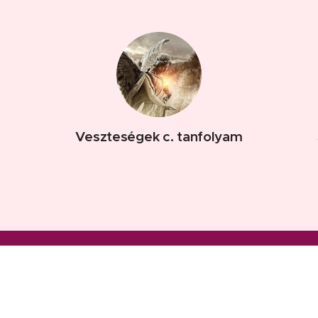
Veszteségek c. tanfolyam
www.szokanmonika.hu Minden jog fenntartva! 2015.
Nyilvántartási szám: B/2020/004539
Az oldalt a
Webnode
működteti