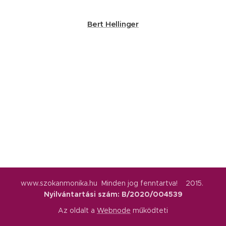
Bert Hellinger
www.szokanmonika.hu Minden jog fenntartva! 2015.
Nyilvántartási szám: B/2020/004539
Az oldalt a
Webnode
működteti