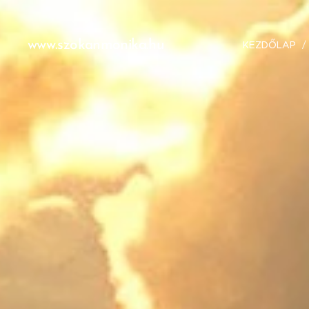
www.szokanmonika.hu
KEZDŐLAP