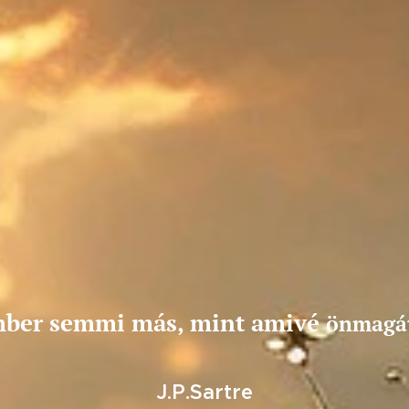
mber semmi más, mint amivé
önmagát
J.P.Sartre