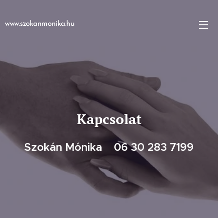
www.szokanmonika.hu
Kapcsolat
Szokán Mónika 06 30 283 7199