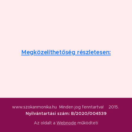
Megközelíthetőség részletesen:
www.szokanmonika.hu Minden jog fenntartva! 2015.
Nyilvántartási szám: B/2020/004539
Az oldalt a
Webnode
működteti