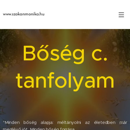
www.szokanmonika.hu
Bőség c.
tanfolyam
"Minden bőség alapja: méltányolni az életedben már
meglévő jót...Minden bőség forrása