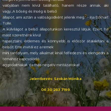
valójában nem kívül található, hanem része annak, aki
vagy...A bőség és ínség is belső
állapot, ami aztán a valóságodként jelenik meg." - írja Eckhart
Tolle.
A külvilágot a belső állapotunkon keresztül látjuk. Ezért, ha
mást szeretnénk kívül
tapasztalni, érdemes és könnyebb is először átalakítani a
belsőt. Erre invitál ez a remek
mini tanfolyam, mely alkalmat kínál felfedezni és elengedni a
témához kapcsolódó
aggodalmakat, és más negatív mintázatokat.
Jelentkezés: Szokán Mónika
06 30 283 7199