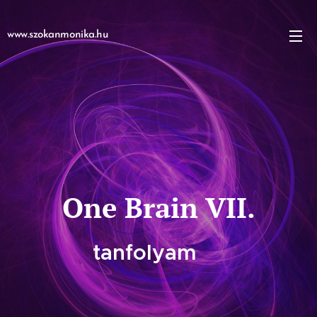
www.szokanmonika.hu
One Brain VII.
tanfolyam