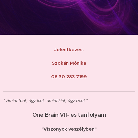
Jelentkezés:
Szokán Mónika
06 30 283 7199
" Amint fent, úgy lent, amint kint, úgy bent."
One Brain VII- es tanfolyam
"Viszonyok veszélyben"