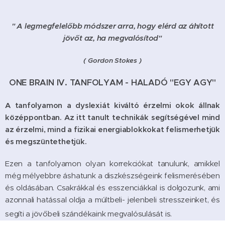
" A legmegfelelőbb módszer arra, hogy elérd az áhított
jövőt az, ha megvalósítod"
( Gordon Stokes )
ONE BRAIN IV. TANFOLYAM - HALADÓ "EGY AGY"
A tanfolyamon a dyslexiát kiváltó érzelmi okok állnak
középpontban. Az itt tanult technikák segítségével mind
az érzelmi, mind a fizikai energiablokkokat felismerhetjük
és megszüntethetjük.
Ezen a tanfolyamon olyan korrekciókat tanulunk, amikkel
még mélyebbre áshatunk a diszkészségeink felismerésében
és oldásában. Csakrákkal és esszenciákkal is dolgozunk, ami
azonnali hatással oldja a múltbeli- jelenbeli stresszeinket, és
segíti a jövőbeli szándékaink megvalósulását is.