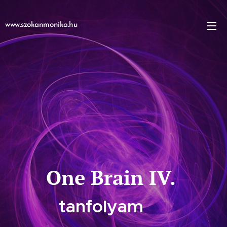
www.szokanmonika.hu
One Brain IV.
tanfolyam