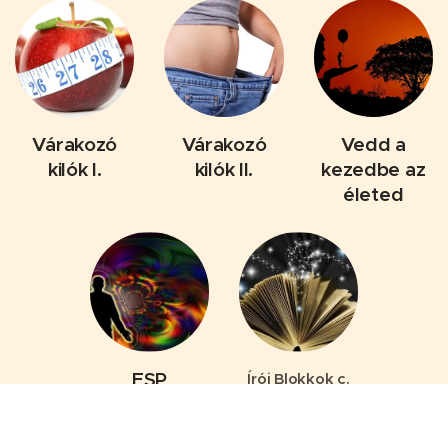
Várakozó
Várakozó
Vedd a
kilók I.
kilók II.
kezedbe az
életed
ESP
Írói Blokkok c.
tanfolyam