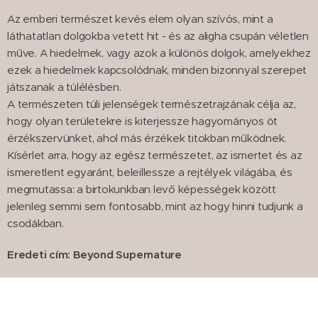
Az emberi természet kevés elem olyan szívós, mint a
láthatatlan dolgokba vetett hit - és az aligha csupán véletlen
műve. A hiedelmek, vagy azok a különös dolgok, amelyekhez
ezek a hiedelmek kapcsolódnak, minden bizonnyal szerepet
játszanak a túlélésben.
A természeten túli jelenségek természetrajzának célja az,
hogy olyan területekre is kiterjessze hagyományos öt
érzékszervünket, ahol más érzékek titokban működnek.
Kísérlet arra, hogy az egész természetet, az ismertet és az
ismeretlent egyaránt, beleillessze a rejtélyek világába, és
megmutassa: a birtokunkban levő képességek között
jelenleg semmi sem fontosabb, mint az hogy hinni tudjunk a
csodákban.
Eredeti cím: Beyond Supernature
Eredeti megjelenés éve: 1986