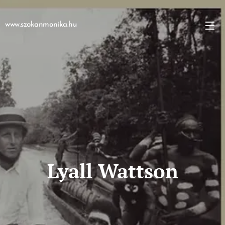
www.szokanmonika.hu
Lyall Wattson