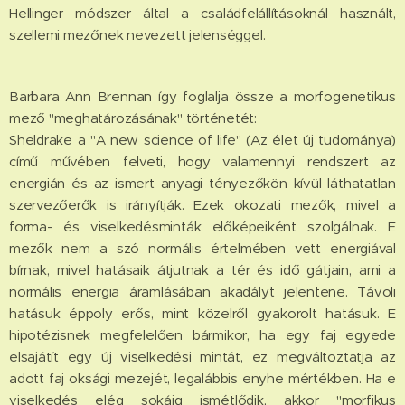
Hellinger módszer által a családfelállításoknál használt,
szellemi mezőnek nevezett jelenséggel.
Barbara Ann Brennan így foglalja össze a morfogenetikus
mező "meghatározásának" történetét:
Sheldrake a "A new science of life" (Az élet új tudománya)
című művében felveti, hogy valamennyi rendszert az
energián és az ismert anyagi tényezőkön kívül láthatatlan
szervezőerők is irányítják. Ezek okozati mezők, mivel a
forma- és viselkedésminták előképeiként szolgálnak. E
mezők nem a szó normális értelmében vett energiával
bírnak, mivel hatásaik átjutnak a tér és idő gátjain, ami a
normális energia áramlásában akadályt jelentene. Távoli
hatásuk éppoly erős, mint közelről gyakorolt hatásuk. E
hipotézisnek megfelelően bármikor, ha egy faj egyede
elsajátít egy új viselkedési mintát, ez megváltoztatja az
adott faj oksági mezejét, legalábbis enyhe mértékben. Ha e
viselkedés elég sokáig ismétlődik, akkor "morfikus