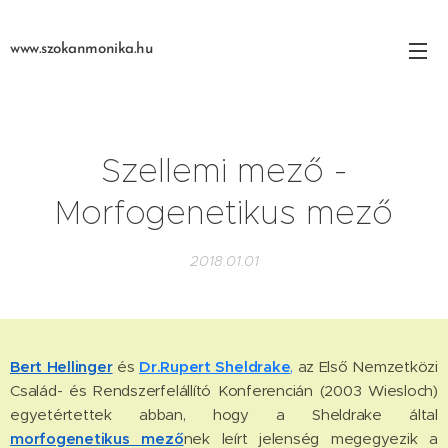
www.szokanmonika.hu
Szellemi mező -
Morfogenetikus mező
2018.01.01
Bert Hellinger
és
Dr.Rupert Sheldrake
,
az Első Nemzetközi
Család- és Rendszerfelállító Konferencián (2003 Wiesloch)
egyetértettek abban, hogy a Sheldrake által
morfogenetikus mező
nek leírt jelenség megegyezik a