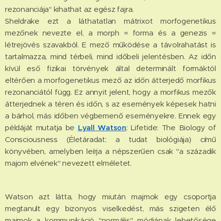
rezonanciája" kihathat az egész fajra.
Sheldrake ezt a láthatatlan mátrixot morfogenetikus
mezőnek nevezte el, a morph = forma és a genezis =
létrejövés szavakból. E mező működése a távolrahatást is
tartalmazza, mind térbeli, mind időbeli jelentésben. Az időn
kívül eső fizikai törvények által determinált formáktól
eltérően a morfogenetikus mező az időn átterjedő morfikus
rezonanciától függ. Ez annyit jelent, hogy a morfikus mezők
átterjednek a téren és időn, s az események képesek hatni
a bárhol, más időben végbemenő eseményekre. Ennek egy
példáját mutatja be
Lyall Watson
: Lifetide: The Biology of
Consciousness (Életáradat: a tudat biológiája) című
könyvében, amelyben leírja a népszerűen csak "a századik
majom elvének" nevezett elméletet.
Watson azt látta, hogy miután majmok egy csoportja
megtanult egy bizonyos viselkedést, más szigeten élő
majmok a kommunikáció "normális" módjának lehetősége