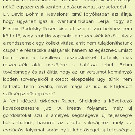
nélkül egyszer csak szintén tudták ugyanazt a viselkedést.
Dr. David Bohm a "Revisions" című folyóiratban azt állítja,
hogy ugyanez igaz a kvantumfizikában. Leírja, hogy az
Einstein-Podolsky-Rosen kísérlet szerint van helyhez nem
köthető, vagy szubtilis kapcsolat a részecskék között. Azaz
a rendszernek egy kollektivitása, amit nem tulajdoníthatunk
csupán e részecske sajátjának, hanem az egésznek. Emiatt
bármi, ami a távollévő részecskékkel történik, más
részecskék alaki mezőjére is hatással lehet. Bohm
továbbmegy, és azt állítja, hogy az "univerzumot kormányzó
időtlen törvényekről alkotott elképzelés úgy tűnik, nem
tartható fenn tovább, mivel maga az idő is kifejlődött
szükségszerűség része".
A fent idézett cikkében Rupert Sheldrake a következő
következtetésre jut: "A kreatív folyamat, mely új
gondolatokat szül, s amelyek segítségével új teljességre
bukkanhatunk, hasonló az alkotó valósághoz, mely az
evolúciós folyamat során nyújt lehetőséget új teljességek