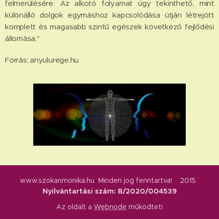
felmerülésére. Az alkotó folyamat úgy tekinthető, mint
különálló dolgok egymáshoz kapcsolódása útján létrejött
komplett és magasabb szintű egészek következő fejlődési
állomása."
Forrás: anyulurege.hu
www.szokanmonika.hu Minden jog fenntartva! 2015.
Nyilvántartási szám: B/2020/004539
Az oldalt a
Webnode
működteti